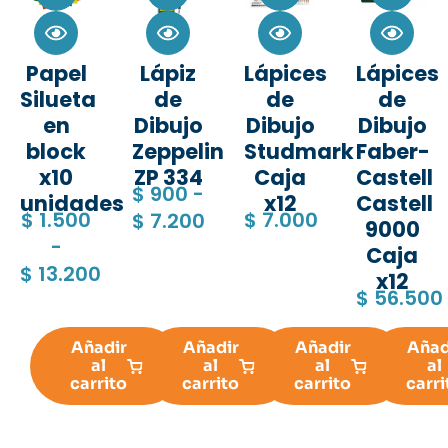
Papel
Lápiz
Lápices
Lápices
Silueta
de
de
de
en
Dibujo
Dibujo
Dibujo
block
Zeppelin
Studmark
Faber-
x10
ZP 334
Caja
Castell
$
900
-
unidades
x12
Castell
$
1.500
$
7.000
$
7.200
9000
-
Caja
$
13.200
x12
$
56.500
Añadir
Añadir
Añadir
Añad
al
al
al
al
carrito
carrito
carrito
carri