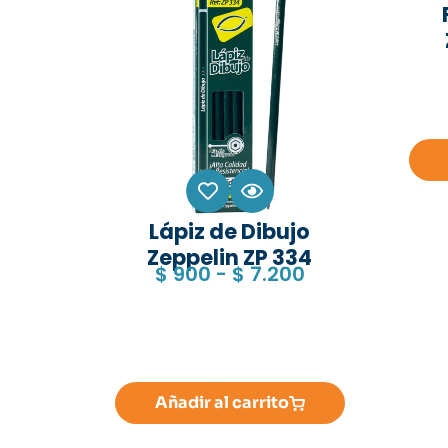
Lápiz de Dibujo
Zeppelin ZP 334
$
900
-
$
7.200
Añadir al carrito