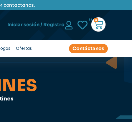
or contactanos.
0
0
Iniciar sesión / Registro
Contáctanos
logos
Ofertas
INES
tines