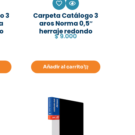
o 3
Carpeta Catálogo 3
a
aros Norma 0,5″
do
herraje redondo
$
9.000
Añadir al carrito