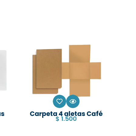
as
Carpeta 4 aletas Café
$
1.500