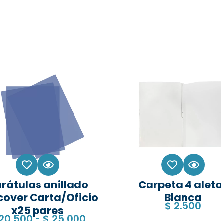
rátulas anillado
Carpeta 4 alet
cover Carta/Oficio
Blanca
$
2.500
x25 pares
20.500
-
$
25.000