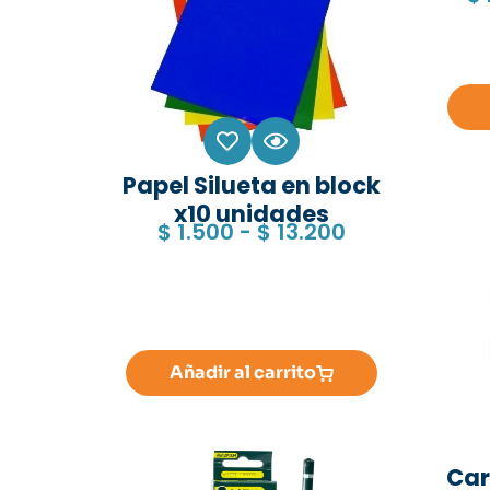
Papel Silueta en block
x10 unidades
$
1.500
-
$
13.200
Añadir al carrito
Car