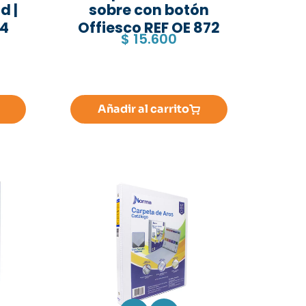
d |
sobre con botón
74
Offiesco REF OE 872
$
15.600
Añadir al carrito