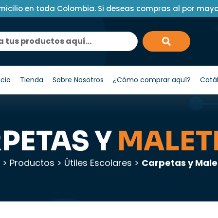
micilio en toda Colombia. Si deseas compras al por may
icio
Tienda
Sobre Nosotros
¿Cómo comprar aquí?
Catá
PETAS Y
MALET
>
Productos
>
Útiles Escolares
>
Carpetas y Male