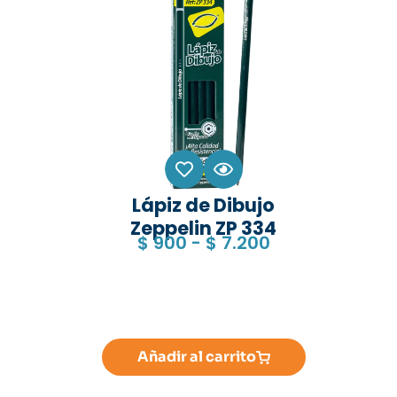
Lápiz de Dibujo
Zeppelin ZP 334
$
900
-
$
7.200
Añadir al carrito