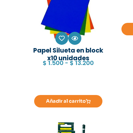
Papel Silueta en block
x10 unidades
$
1.500
-
$
13.200
Añadir al carrito