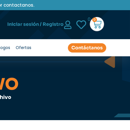
or contactanos.
0
0
Iniciar sesión / Registro
Contáctanos
logos
Ofertas
VO
hivo