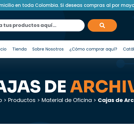
micilio en toda Colombia. Si deseas compras al por may
icio
Tienda
Sobre Nosotros
¿Cómo comprar aquí?
Catá
AJAS DE
ARCHI
o
>
Productos
>
Material de Oficina
>
Cajas de Arc