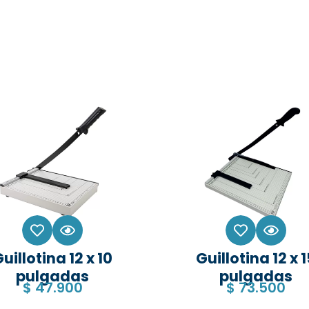
uillotina 12 x 10
Guillotina 12 x 
pulgadas
pulgadas
$
47.900
$
73.500