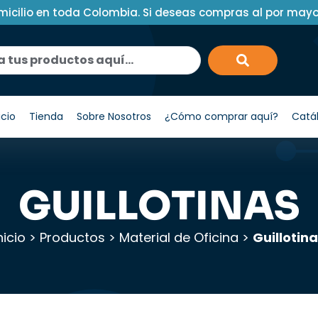
micilio en toda Colombia. Si deseas compras al por may
icio
Tienda
Sobre Nosotros
¿Cómo comprar aquí?
Catá
GUILLOTINAS
nicio
>
Productos
>
Material de Oficina
>
Guillotin