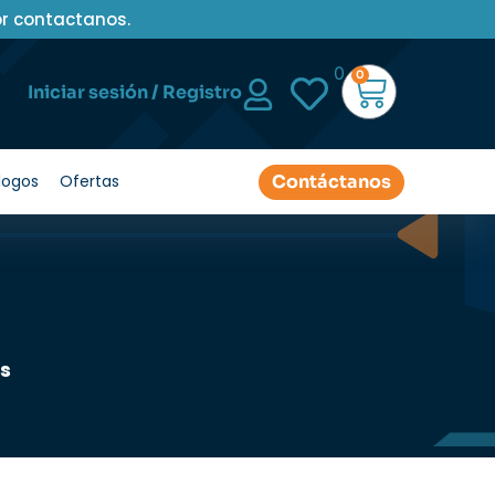
or contactanos.
0
0
Iniciar sesión / Registro
Contáctanos
logos
Ofertas
as