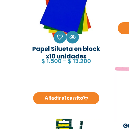
Papel Silueta en block
x10 unidades
$
1.500
-
$
13.200
Añadir al carrito
G