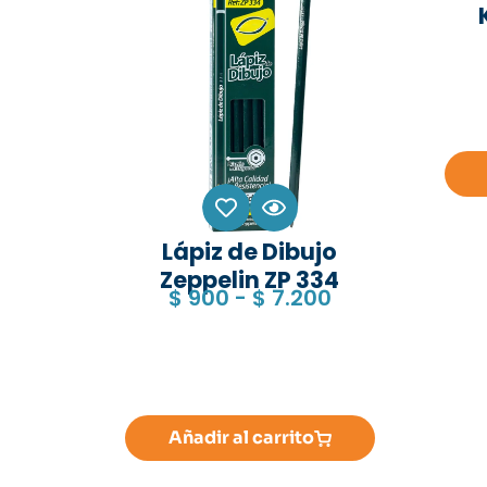
Lápiz de Dibujo
Zeppelin ZP 334
$
900
-
$
7.200
Añadir al carrito