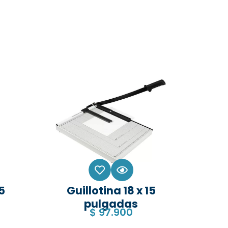
15
Guillotina 18 x 15
pulgadas
$
97.900