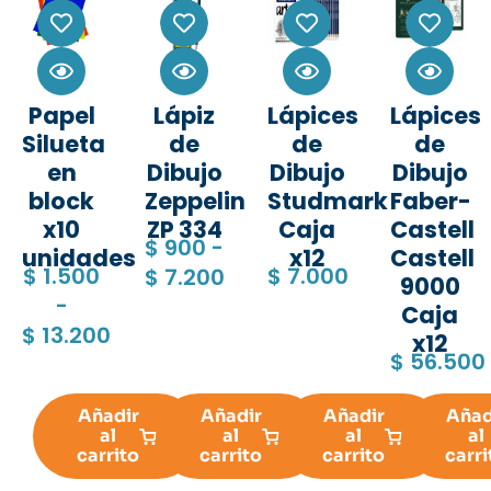
Papel
Lápiz
Lápices
Lápices
Silueta
de
de
de
en
Dibujo
Dibujo
Dibujo
block
Zeppelin
Studmark
Faber-
x10
ZP 334
Caja
Castell
$
900
-
unidades
x12
Castell
$
1.500
$
7.000
$
7.200
9000
-
Caja
$
13.200
x12
$
56.500
Añadir
Añadir
Añadir
Añad
al
al
al
al
carrito
carrito
carrito
carri