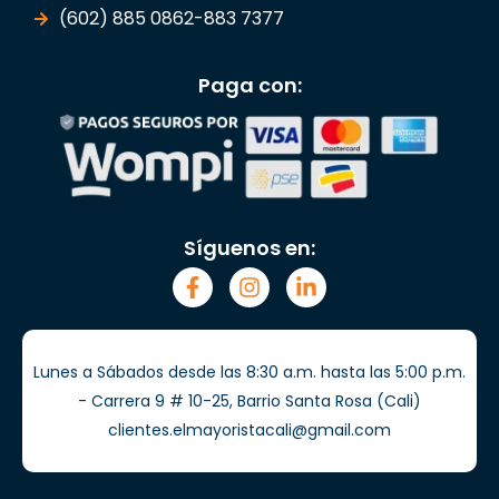
(602) 885 0862-883 7377
Paga con:
Síguenos en:
Lunes a Sábados desde las 8:30 a.m. hasta las 5:00 p.m.
- Carrera 9 # 10-25, Barrio Santa Rosa (Cali)
clientes.elmayoristacali@gmail.com