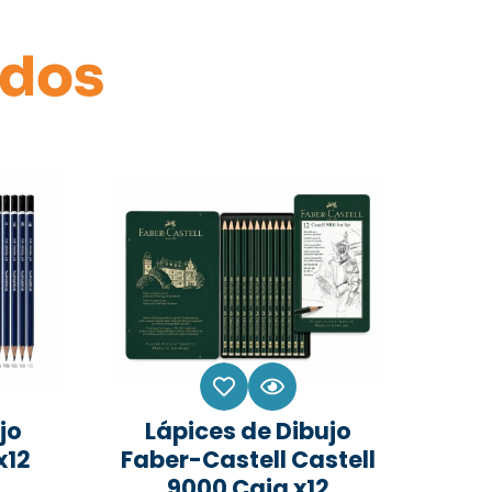
ados
jo
Lápices de Dibujo
x12
Faber-Castell Castell
9000 Caja x12