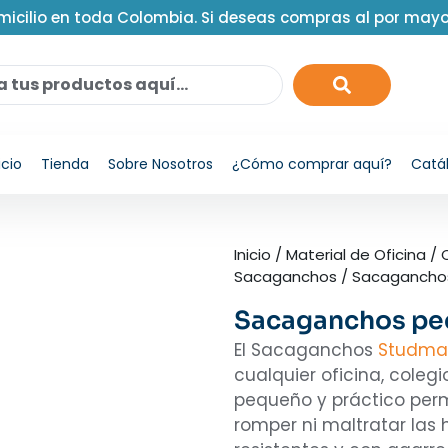
micilio en toda Colombia. Si deseas compras al por may
icio
Tienda
Sobre Nosotros
¿Cómo comprar aquí?
Catá
Inicio
/
Material de Oficina
/
Sacaganchos
/ Sacagancho
Sacaganchos pe
El Sacaganchos
Studma
cualquier oficina, coleg
pequeño y práctico permi
romper ni maltratar las 