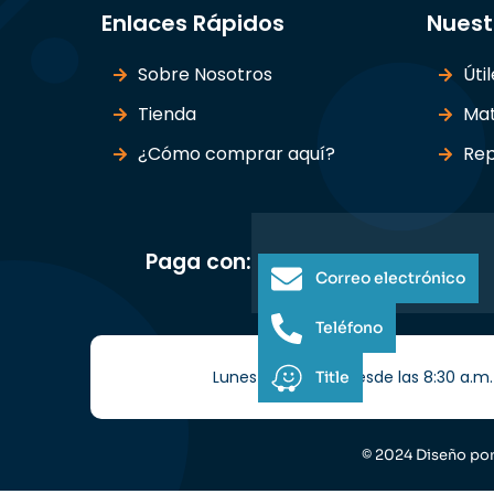
Enlaces Rápidos
Nuest
Sobre Nosotros
Úti
Tienda
Mat
¿Cómo comprar aquí?
Rep
Paga con:
Correo electrónico
Teléfono
Lunes a Sábados desde las 8:30 a.m. 
Title
© 2024 Diseño po