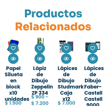
Productos
Relacionados
Papel
Lápiz
Lápices
Lápices
Silueta
de
de
de
en
Dibujo
Dibujo
Dibujo
block
Zeppelin
Studmark
Faber-
x10
ZP 334
Caja
Castell
$
900
-
unidades
x12
Castell
$
1.500
$
7.000
$
7.200
9000