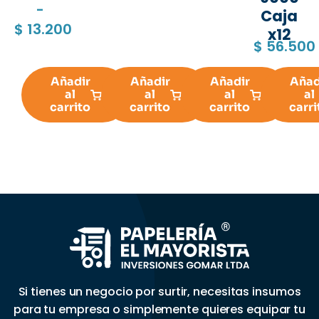
-
Caja
$
13.200
x12
$
56.500
Añadir
Añadir
Añadir
Añad
al
al
al
al
carrito
carrito
carrito
carri
Si tienes un negocio por surtir, necesitas insumos
para tu empresa o simplemente quieres equipar tu