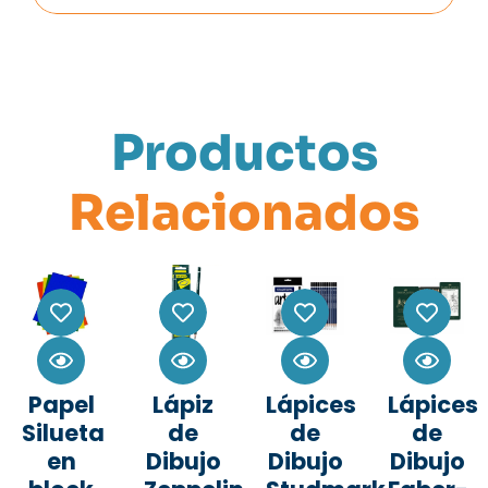
Productos
Relacionados
Papel
Lápiz
Lápices
Lápices
Silueta
de
de
de
en
Dibujo
Dibujo
Dibujo