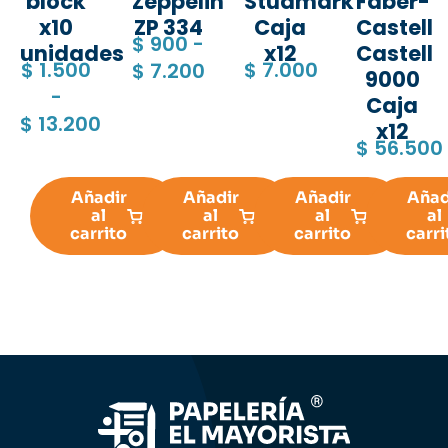
block
Zeppelin
Studmark
Faber-
x10
ZP 334
Caja
Castell
$
900
-
unidades
x12
Castell
$
1.500
$
7.000
$
7.200
9000
-
Caja
$
13.200
x12
$
56.500
Añadir
Añadir
Añadir
Añad
al
al
al
al
carrito
carrito
carrito
carri