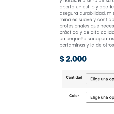
y notas. El diseño de su 
aporta un estilo y apari
asegura durabilidad, m
mina es suave y confiabl
profesionales que neces
práctica y de alta calid
un pequeño sacapuntas c
portaminas y la de otro
$
2.000
Cantidad
Color