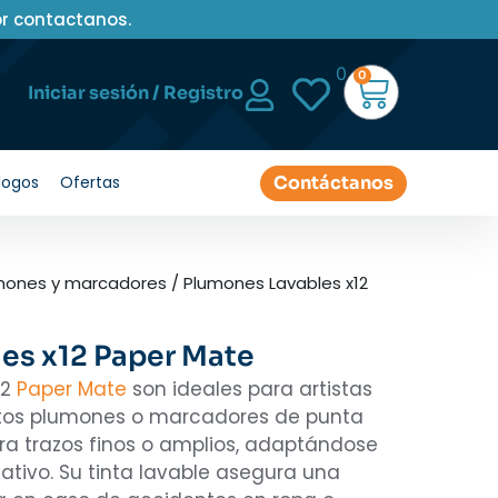
or contactanos.
0
0
Iniciar sesión / Registro
Contáctanos
logos
Ofertas
mones y marcadores
/ Plumones Lavables x12
es x12 Paper Mate
12
Paper Mate
son ideales para artistas
stos plumones o marcadores de punta
ra trazos finos o amplios, adaptándose
ativo. Su tinta lavable asegura una