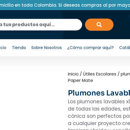
micilio en toda Colombia. Si deseas compras al por may
icio
Tienda
Sobre Nosotros
¿Cómo comprar aquí?
Catá
Inicio
/
Útiles Escolares
/
plu
Paper Mate
Plumones Lavabl
Los plumones lavables x
de todas las edades, e
cónica son perfectos pa
a cualquier proyecto cre