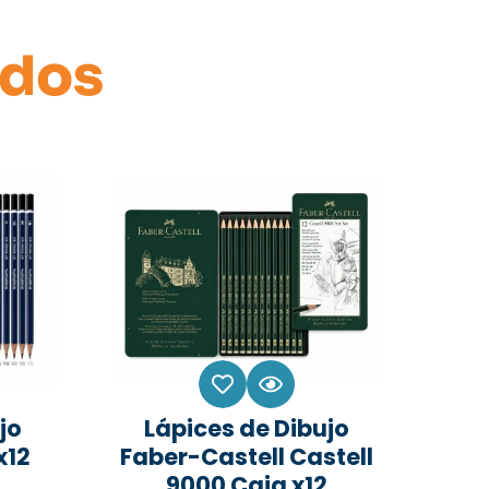
ados
jo
Lápices de Dibujo
x12
Faber-Castell Castell
9000 Caja x12