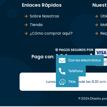
Enlaces Rápidos
Nuest
Sobre Nosotros
Úti
Tienda
Mat
¿Cómo comprar aquí?
Rep
Paga con:
Correo electrónico
Teléfono
Lunes a Sábados desde las 8:30 a.m. 
Title
© 2024 Diseño po