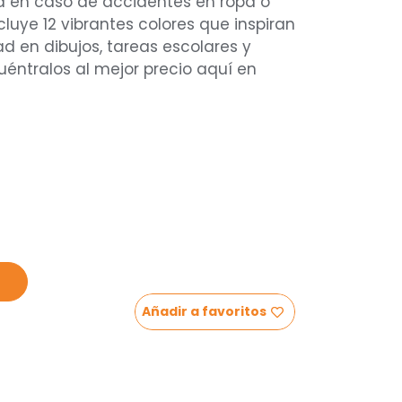
la en caso de accidentes en ropa o
ncluye 12 vibrantes colores que inspiran
d en dibujos, tareas escolares y
cuéntralos al mejor precio aquí en
Añadir a favoritos