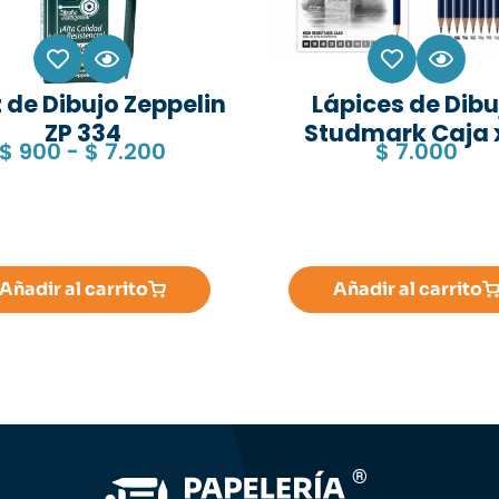
 de Dibujo Zeppelin
Lápices de Dibu
ZP 334
Studmark Caja 
$
900
-
$
7.200
$
7.000
Añadir al carrito
Añadir al carrito