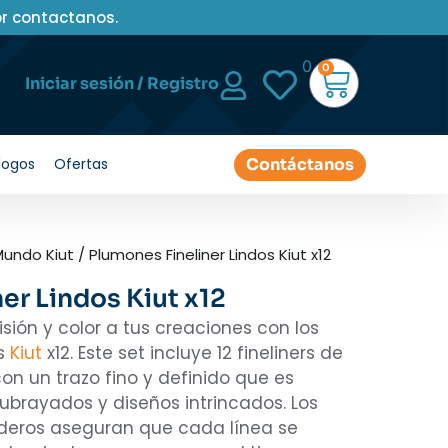
or contactanos.
0
0
Iniciar sesión / Registro
Contáctanos
logos
Ofertas
Mundo Kiut
/ Plumones Fineliner Lindos Kiut x12
er Lindos Kiut x12
ión y color a tus creaciones con los
os
Kiut
x12. Este set incluye 12 fineliners de
on un trazo fino y definido que es
subrayados y diseños intrincados. Los
aderos aseguran que cada línea se