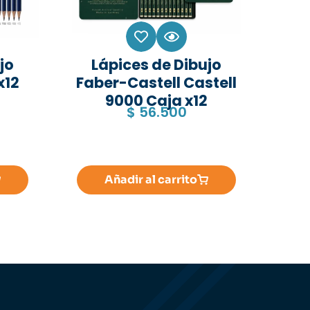
jo
Lápices de Dibujo
x12
Faber-Castell Castell
9000 Caja x12
$
56.500
Añadir al carrito