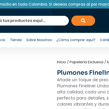
micilio en toda Colombia. Si deseas compras al por may
icio
Tienda
Sobre Nosotros
¿Cómo comprar aquí?
Catá
Inicio
/
Papelería Exclusiva
/
Plumones Finelin
Añade un toque de precis
Plumones Fineliner Lind
alta calidad, cada uno c
perfecto para detalles, 
colores vibrantes y dur