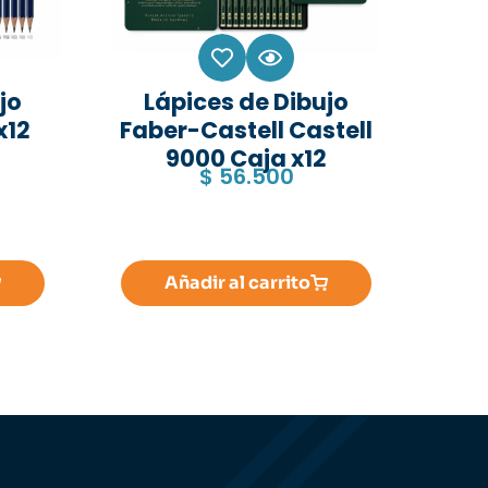
jo
Lápices de Dibujo
x12
Faber-Castell Castell
9000 Caja x12
$
56.500
Añadir al carrito