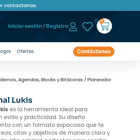
or contactanos.
0
0
Iniciar sesión / Registro
Contáctanos
logos
Ofertas
ernos, Agendas, Blocks y Bitácoras
/ Planeador
al Lukis
kis
es la herramienta ideal para
estilo y practicidad. Su diseño
enta con un formato espacioso que te
areas, citas y objetivos de manera clara y