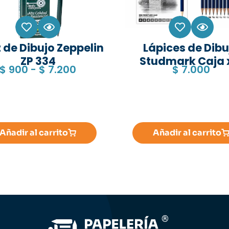
 de Dibujo Zeppelin
Lápices de Dibu
ZP 334
Studmark Caja 
$
900
-
$
7.200
$
7.000
Añadir al carrito
Añadir al carrito