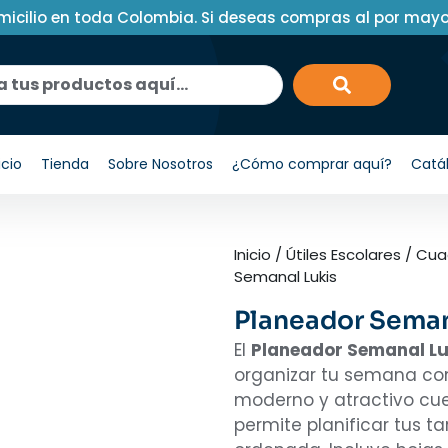
micilio en toda Colombia. Si deseas compras al por may
icio
Tienda
Sobre Nosotros
¿Cómo comprar aquí?
Catá
Inicio
/
Útiles Escolares
/
Cuad
Semanal Lukis
Planeador Seman
El
Planeador Semanal Lu
organizar tu semana con 
moderno y atractivo cu
permite planificar tus t