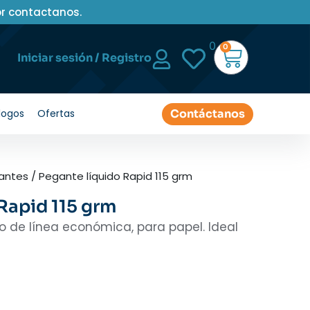
or contactanos.
0
0
Iniciar sesión / Registro
Contáctanos
logos
Ofertas
antes
/ Pegante líquido Rapid 115 grm
Rapid 115 grm
de línea económica, para papel. Ideal