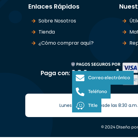
Enlaces Rápidos
Nuest
Sobre Nosotros
Úti
Tienda
Mat
¿Cómo comprar aquí?
Rep
Paga con:
Correo electrónico
Teléfono
Lunes a Sábados desde las 8:30 a.m. 
Title
© 2024 Diseño po