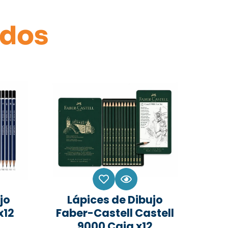
ados
jo
Lápices de Dibujo
x12
Faber-Castell Castell
9000 Caja x12