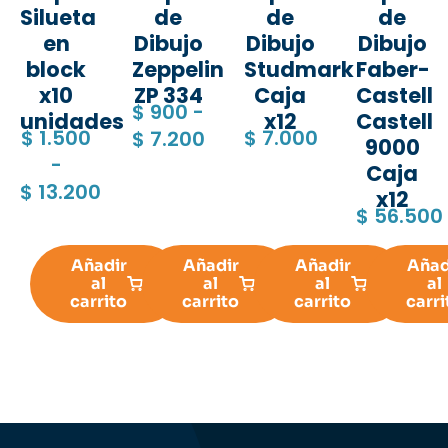
Silueta
de
de
de
en
Dibujo
Dibujo
Dibujo
block
Zeppelin
Studmark
Faber-
x10
ZP 334
Caja
Castell
$
900
-
unidades
x12
Castell
$
1.500
$
7.000
$
7.200
9000
-
Caja
$
13.200
x12
$
56.500
Añadir
Añadir
Añadir
Añad
al
al
al
al
carrito
carrito
carrito
carri