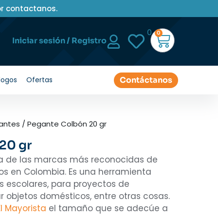
or contactanos.
0
0
Iniciar sesión / Registro
Contáctanos
logos
Ofertas
antes
/ Pegante Colbón 20 gr
20 gr
na de las marcas más reconocidas de
os en Colombia. Es una herramienta
 escolares, para proyectos de
 objetos domésticos, entre otras cosas.
El Mayorista
el tamaño que se adecúe a