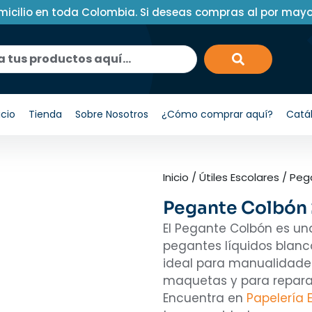
micilio en toda Colombia. Si deseas compras al por may
icio
Tienda
Sobre Nosotros
¿Cómo comprar aquí?
Catá
Inicio
/
Útiles Escolares
/
Peg
Pegante Colbón 
El Pegante Colbón es u
pegantes líquidos blanc
ideal para manualidades
maquetas y para reparar
Encuentra en
Papelería 