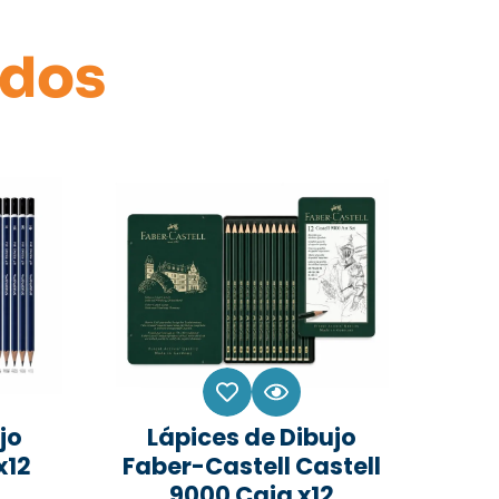
ados
jo
Lápices de Dibujo
x12
Faber-Castell Castell
9000 Caja x12