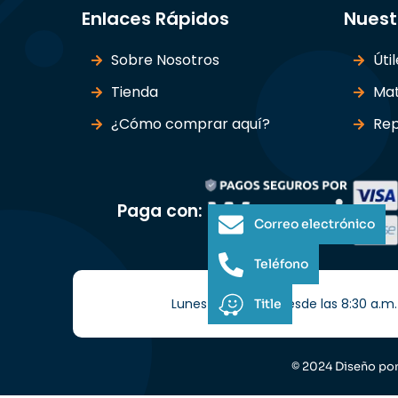
Enlaces Rápidos
Nuest
Sobre Nosotros
Úti
Tienda
Mat
¿Cómo comprar aquí?
Rep
Paga con:
Correo electrónico
Teléfono
Lunes a Sábados desde las 8:30 a.m. 
Title
© 2024 Diseño po