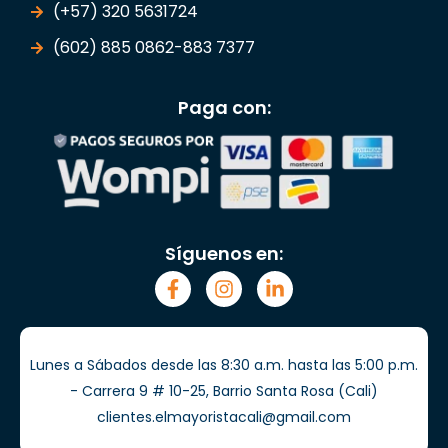
(+57) 320 5631724
(602) 885 0862-883 7377
Paga con:
Síguenos en:
Lunes a Sábados desde las 8:30 a.m. hasta las 5:00 p.m.
- Carrera 9 # 10-25, Barrio Santa Rosa (Cali)
clientes.elmayoristacali@gmail.com