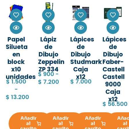
Papel
Lápiz
Lápices
Lápices
Silueta
de
de
de
en
Dibujo
Dibujo
Dibujo
block
Zeppelin
Studmark
Faber-
x10
ZP 334
Caja
Castell
$
900
-
unidades
x12
Castell
$
1.500
$
7.000
$
7.200
9000
-
Caja
$
13.200
x12
$
56.500
Añadir
Añadir
Añadir
Añad
al
al
al
al
carrito
carrito
carrito
carri