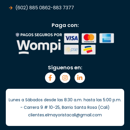
(602) 885 0862-883 7377
Paga con:
Síguenos en:
Lunes a Sábados desde las 8:30 a.m. hasta las 5:00 p.m.
- Carrera 9 # 10-25, Barrio Santa Rosa (Cali)
clientes.elmayoristacali@gmail.com