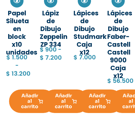
Papel
Lápiz
Lápices
Lápices
Silueta
de
de
de
en
Dibujo
Dibujo
Dibujo
block
Zeppelin
Studmark
Faber-
x10
ZP 334
Caja
Castell
$
900
-
unidades
x12
Castell
$
1.500
$
7.000
$
7.200
9000
-
Caja
$
13.200
x12
$
56.500
Añadir
Añadir
Añadir
Añad
al
al
al
al
carrito
carrito
carrito
carri