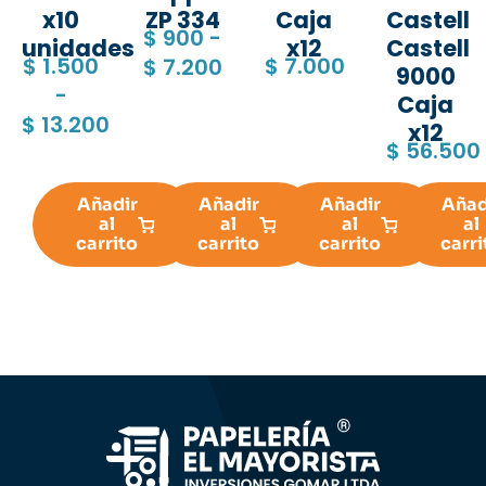
x10
ZP 334
Caja
Castell
$
900
-
unidades
x12
Castell
$
1.500
$
7.000
$
7.200
9000
-
Caja
$
13.200
x12
$
56.500
Añadir
Añadir
Añadir
Añad
al
al
al
al
carrito
carrito
carrito
carri