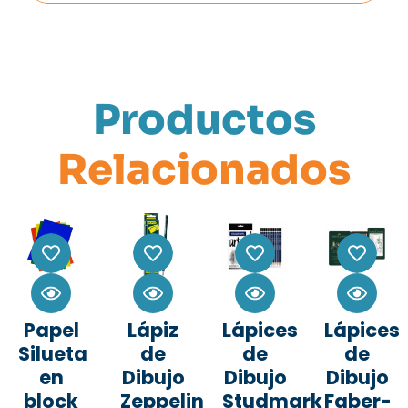
Productos
Relacionados
Papel
Lápiz
Lápices
Lápices
Silueta
de
de
de
en
Dibujo
Dibujo
Dibujo
block
Zeppelin
Studmark
Faber-