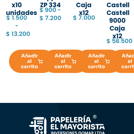
x10
ZP 334
Caja
Castell
$
900
-
unidades
x12
Castell
$
1.500
$
7.000
$
7.200
9000
-
Caja
$
13.200
x12
$
56.500
Añadir
Añadir
Añadir
Añad
al
al
al
al
carrito
carrito
carrito
carri