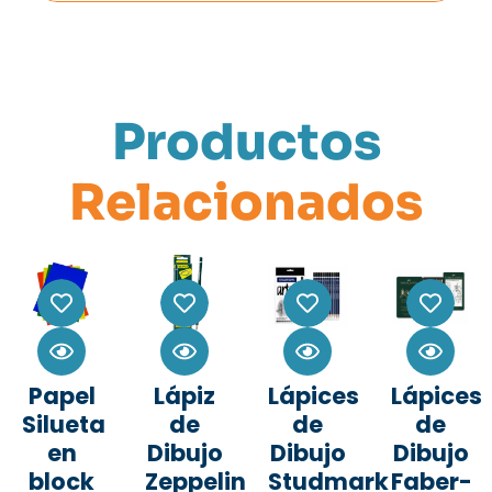
Productos
Relacionados
Papel
Lápiz
Lápices
Lápices
Silueta
de
de
de
en
Dibujo
Dibujo
Dibujo
block
Zeppelin
Studmark
Faber-