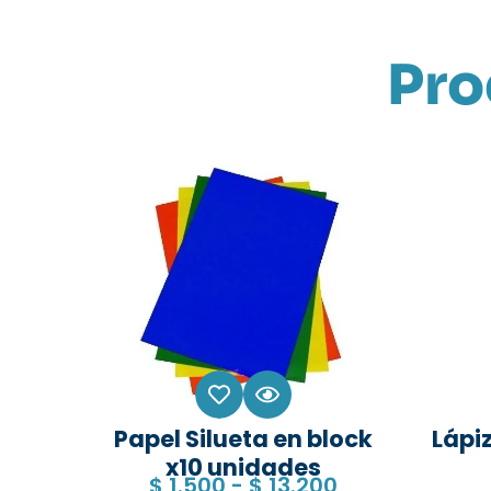
Pro
Papel Silueta en block
Lápiz
x10 unidades
$
1.500
-
$
13.200