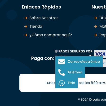
Enlaces Rápidos
Nuest
Sobre Nosotros
Úti
Tienda
Mat
¿Cómo comprar aquí?
Rep
Paga con:
Correo electrónico
Teléfono
Lunes a Sábados desde las 8:30 a.m. 
Title
© 2024 Diseño po