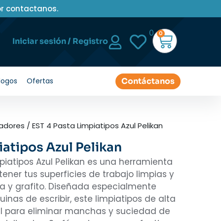
or contactanos.
0
0
Iniciar sesión / Registro
Contáctanos
logos
Ofertas
radores
/ EST 4 Pasta Limpiatipos Azul Pelikan
iatipos Azul Pelikan
piatipos Azul Pelikan es una herramienta
ner tus superficies de trabajo limpias y
nta y grafito. Diseñada especialmente
inas de escribir, este limpiatipos de alta
al para eliminar manchas y suciedad de