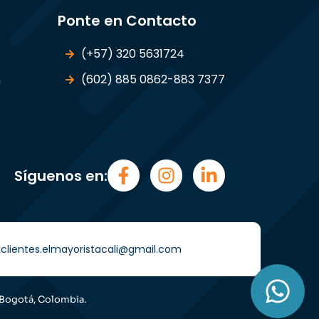
Ponte en Contacto
(+57) 320 5631724
n
(602) 885 0862-883 7377
Síguenos en:
i) clientes.elmayoristacali@gmail.com
 Bogotá, Colombia.