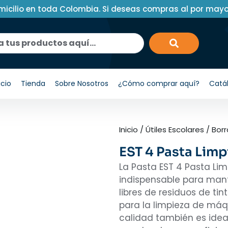
micilio en toda Colombia. Si deseas compras al por may
icio
Tienda
Sobre Nosotros
¿Cómo comprar aquí?
Catá
Inicio
/
Útiles Escolares
/
Bor
EST 4 Pasta Limp
La Pasta EST 4 Pasta Lim
indispensable para mante
libres de residuos de ti
para la limpieza de máqu
calidad también es ide