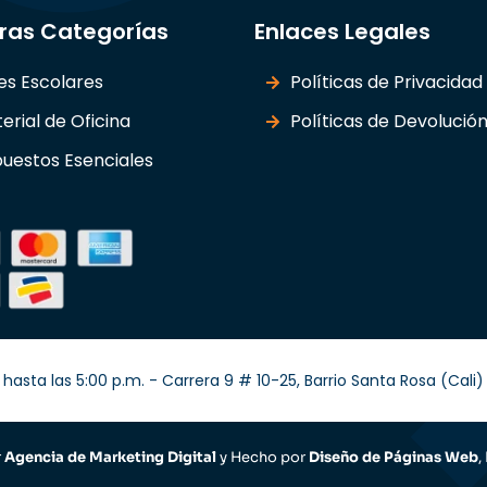
ras Categorías
Enlaces Legales
les Escolares
Políticas de Privacidad
erial de Oficina
Políticas de Devolució
uestos Esenciales
hasta las 5:00 p.m. - Carrera 9 # 10-25, Barrio Santa Rosa (Cal
r
Agencia de Marketing Digital
y Hecho por
Diseño de Páginas Web
,