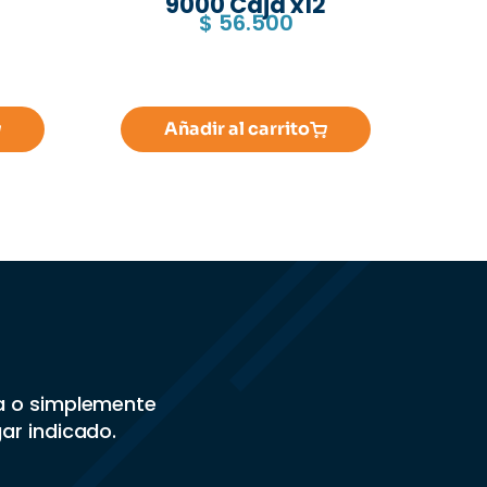
9000 Caja x12
$
56.500
Añadir al carrito
sa o simplemente
gar indicado.