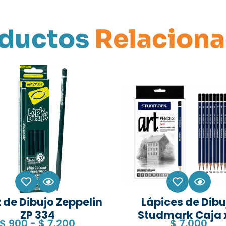
ductos
Relacion
 de Dibujo Zeppelin
Lápices de Dibu
ZP 334
Studmark Caja 
$
900
-
$
7.200
$
7.000