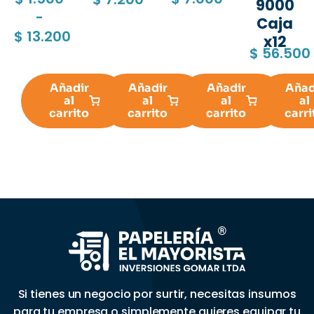
9000
-
Caja
$
13.200
x12
$
56.500
Añadir
Añadir
Añadir
Añad
al
al
al
al
carrito
carrito
carrito
carri
Si tienes un negocio por surtir, necesitas insumos
para tu empresa o simplemente quieres equipar tu