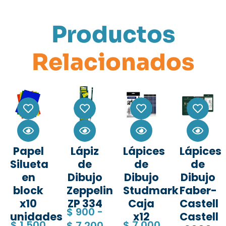
Productos
Relacionados
Papel
Lápiz
Lápices
Lápices
Silueta
de
de
de
en
Dibujo
Dibujo
Dibujo
block
Zeppelin
Studmark
Faber-
x10
ZP 334
Caja
Castell
$
900
-
unidades
x12
Castell
$
1.500
$
7.000
$
7.200