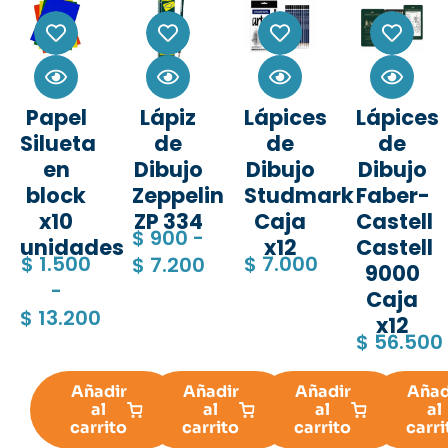
Papel
Lápiz
Lápices
Lápices
Silueta
de
de
de
en
Dibujo
Dibujo
Dibujo
block
Zeppelin
Studmark
Faber-
x10
ZP 334
Caja
Castell
$
900
-
unidades
x12
Castell
$
1.500
$
7.000
$
7.200
9000
-
Caja
$
13.200
x12
$
56.500
Añadir
Añadir
Añadir
Añad
al
al
al
al
carrito
carrito
carrito
carri