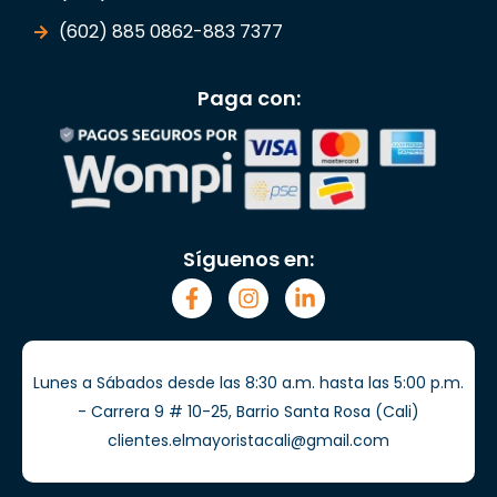
(602) 885 0862-883 7377
Paga con:
Síguenos en:
Lunes a Sábados desde las 8:30 a.m. hasta las 5:00 p.m.
- Carrera 9 # 10-25, Barrio Santa Rosa (Cali)
clientes.elmayoristacali@gmail.com