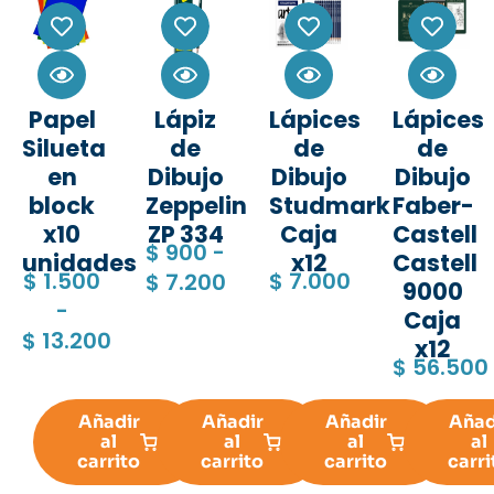
Papel
Lápiz
Lápices
Lápices
Silueta
de
de
de
en
Dibujo
Dibujo
Dibujo
block
Zeppelin
Studmark
Faber-
x10
ZP 334
Caja
Castell
$
900
-
unidades
x12
Castell
$
1.500
$
7.000
$
7.200
9000
-
Caja
$
13.200
x12
$
56.500
Añadir
Añadir
Añadir
Añad
al
al
al
al
carrito
carrito
carrito
carri