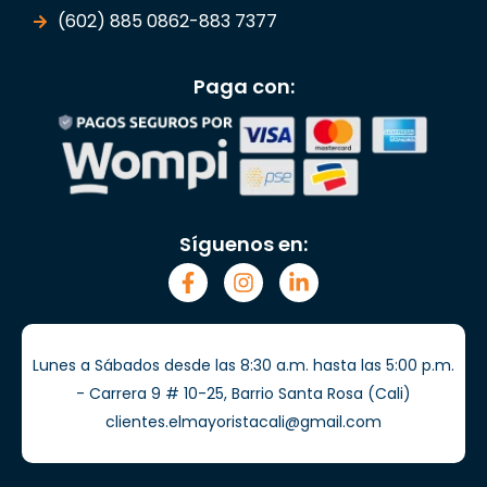
(602) 885 0862-883 7377
Paga con:
Síguenos en:
Lunes a Sábados desde las 8:30 a.m. hasta las 5:00 p.m.
- Carrera 9 # 10-25, Barrio Santa Rosa (Cali)
clientes.elmayoristacali@gmail.com