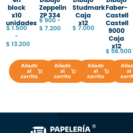
block
Zeppelin
Studmark
Faber-
x10
ZP 334
Caja
Castell
$
900
-
unidades
x12
Castell
$
1.500
$
7.000
$
7.200
9000
-
Caja
$
13.200
x12
$
56.500
Añadir
Añadir
Añadir
Añad
al
al
al
al
carrito
carrito
carrito
carri