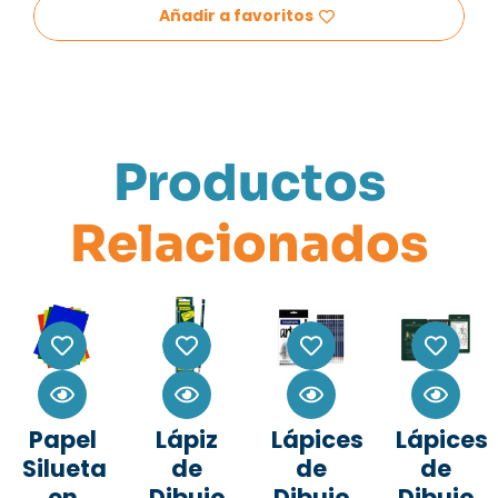
Añadir a favoritos
Productos
Relacionados
Papel
Lápiz
Lápices
Lápices
Silueta
de
de
de
en
Dibujo
Dibujo
Dibujo