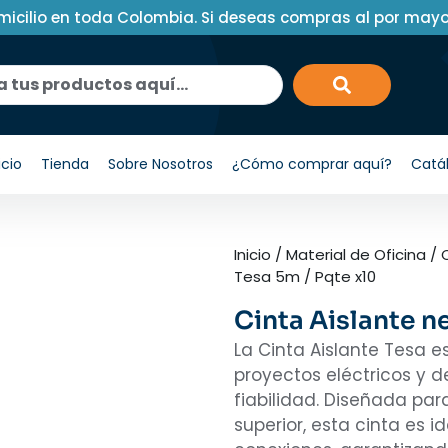
micilio en toda Colombia. Si deseas compras al por may
icio
Tienda
Sobre Nosotros
¿Cómo comprar aquí?
Catá
Inicio
/
Material de Oficina
/
Tesa 5m / Pqte x10
Cinta Aislante n
La Cinta Aislante Tesa 
proyectos eléctricos y d
fiabilidad. Diseñada par
superior, esta cinta es i