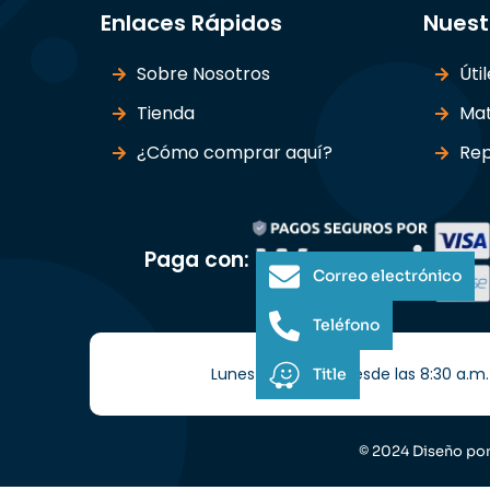
Enlaces Rápidos
Nuest
Sobre Nosotros
Úti
Tienda
Mat
¿Cómo comprar aquí?
Rep
Paga con:
Correo electrónico
Teléfono
Lunes a Sábados desde las 8:30 a.m. 
Title
© 2024 Diseño po