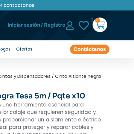
or contactanos.
0
0
Iniciar sesión / Registro
Contáctanos
logos
Ofertas
Cintas y Dispensadores
/ Cinta Aislante negra
egra Tesa 5m / Pqte x10
es una herramienta esencial para
e bricolaje que requieren seguridad y
a proporcionar un aislamiento eléctrico
deal para proteger y reparar cables y