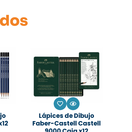
ados
jo
Lápices de Dibujo
x12
Faber-Castell Castell
9000 Caja x12