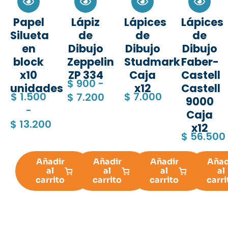
Papel
Lápiz
Lápices
Lápices
Silueta
de
de
de
en
Dibujo
Dibujo
Dibujo
block
Zeppelin
Studmark
Faber-
x10
ZP 334
Caja
Castell
$
900
-
unidades
x12
Castell
$
1.500
$
7.000
$
7.200
9000
-
Caja
$
13.200
x12
$
56.500
Añadir
Añadir
Añadir
Añad
al
al
al
al
carrito
carrito
carrito
carri