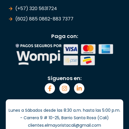
(+57) 320 5631724
(602) 885 0862-883 7377
Paga con:
Síguenos en:
Lunes a Sábados desde las 8:30 a.m. hasta las 5:00 p.m.
- Carrera 9 # 10-25, Barrio Santa Rosa (Cali)
clientes.elmayoristacali@gmail.com