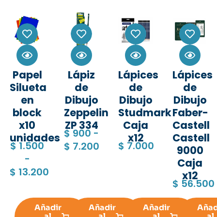
Papel
Lápiz
Lápices
Lápices
Silueta
de
de
de
en
Dibujo
Dibujo
Dibujo
block
Zeppelin
Studmark
Faber-
x10
ZP 334
Caja
Castell
$
900
-
unidades
x12
Castell
$
1.500
$
7.000
$
7.200
9000
-
Caja
$
13.200
x12
$
56.500
Añadir
Añadir
Añadir
Añad
al
al
al
al