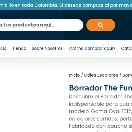
micilio en toda Colombia. Si deseas compras al por may
icio
Tienda
Sobre Nosotros
¿Cómo comprar aquí?
Catá
Inicio
/
Útiles Escolares
/
Bor
Borrador The Fun
Descubre el Borrador Th
indispensable para cualq
modelo, Goma Oval 1012,
en colores surtidos, pert
Fabricado con caucho si