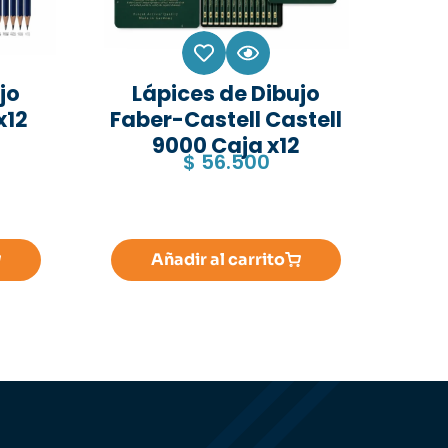
jo
Lápices de Dibujo
x12
Faber-Castell Castell
9000 Caja x12
$
56.500
Añadir al carrito