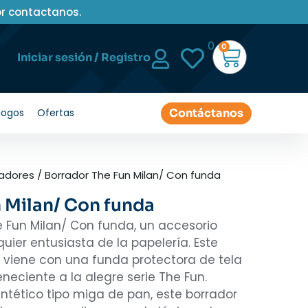
or contactanos.
0
0
Iniciar sesión / Registro
Contáctanos
logos
Ofertas
radores
/ Borrador The Fun Milan/ Con funda
 Milan/ Con funda
e Fun Milan/ Con funda, un accesorio
uier entusiasta de la papelería. Este
 viene con una funda protectora de tela
eneciente a la alegre serie The Fun.
ntético tipo miga de pan, este borrador