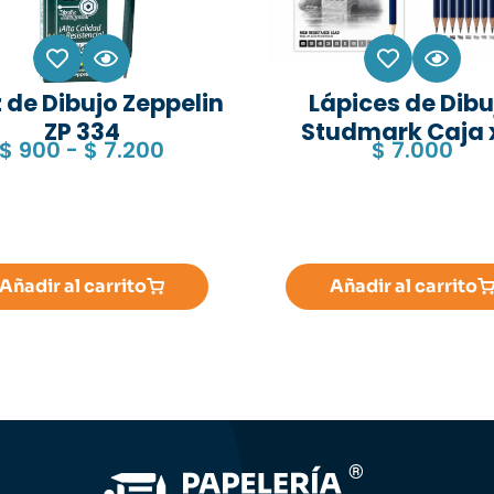
 de Dibujo Zeppelin
Lápices de Dibu
ZP 334
Studmark Caja 
$
900
-
$
7.200
$
7.000
Añadir al carrito
Añadir al carrito