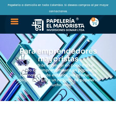
Papelería a domicilio en toda Colombia. Si deseas compras al por mayor
contactanos.
0
Para emprendedores
mayoristas
Aquí podrás entender un poco más el
mundo del emprendimiento en papelería,
las marcas más exitosas, los productos
obligatorios para un negocio de papelería,
¡y mucho más!